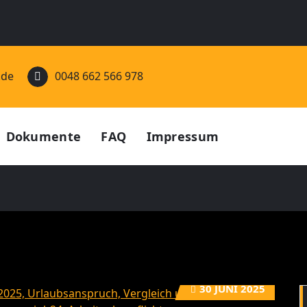
.de
0048 662 566 978
Dokumente
FAQ
Impressum
30
JUNI 2025