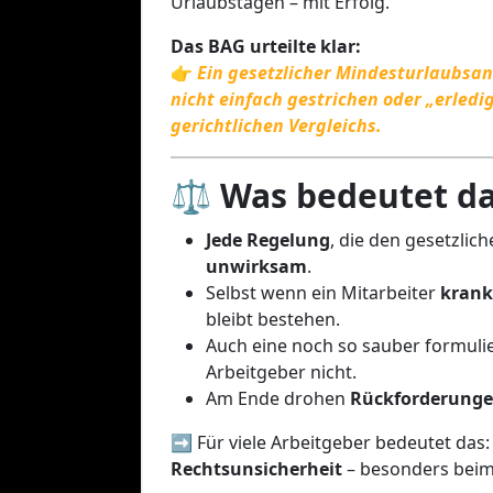
Urlaubstagen – mit Erfolg.
Das BAG urteilte klar:
👉
Ein gesetzlicher Mindesturlaubsan
nicht einfach gestrichen oder „erled
gerichtlichen Vergleichs.
⚖️ Was bedeutet da
Jede Regelung
, die den gesetzlich
unwirksam
.
Selbst wenn ein Mitarbeiter
krank
bleibt bestehen.
Auch eine noch so sauber formuli
Arbeitgeber nicht.
Am Ende drohen
Rückforderunge
➡️ Für viele Arbeitgeber bedeutet das
Rechtsunsicherheit
– besonders beim