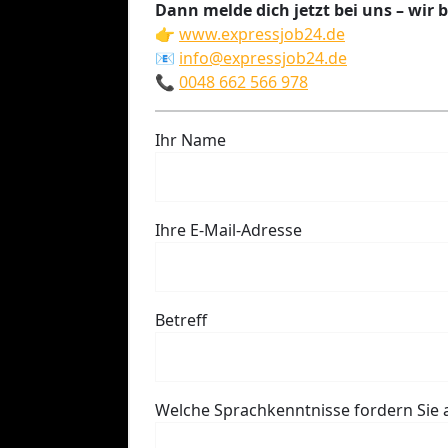
Dann melde dich jetzt bei uns – wir 
👉
www.expressjob24.de
📧
info@expressjob24.de
📞
0048 662 566 978
Ihr Name
Ihre E-Mail-Adresse
Betreff
Welche Sprachkenntnisse fordern Sie 