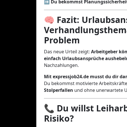
➡️
Du bekommst Planungssicherheit
🧠 Fazit: Urlaubsan
Verhandlungsthema
Problem
Das neue Urteil zeigt:
Arbeitgeber kön
einfach Urlaubsansprüche aushebel
Nachzahlungen.
Mit expressjob24.de musst du dir d
Du bekommst motivierte Arbeitskräft
Stolperfallen
und ohne unerwartete U
📞 Du willst Leihar
Risiko?