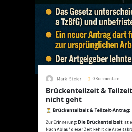
Mark_Steier
0 Kommentare
Brückenteilzeit & Teilzei
nicht geht
⏳ Brückenteilzeit & Teilzeit-Antrag:
Die Brückenteilzeit
Zur Erinnerung:
ist 
Nach Ablauf dieser Zeit kehrt die Arbeitskr