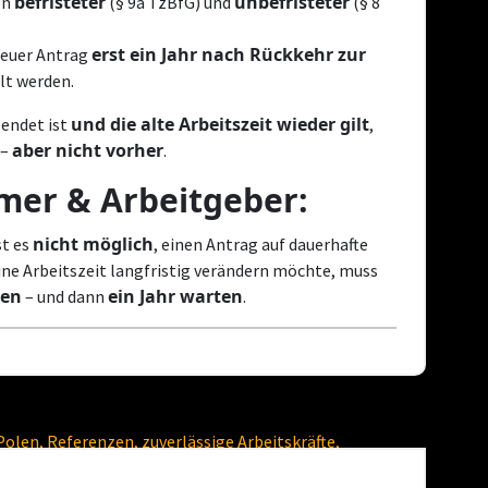
befristeter
unbefristeter
en
(§ 9a TzBfG) und
(§ 8
erst ein Jahr nach Rückkehr zur
 neuer Antrag
lt werden.
und die alte Arbeitszeit wieder gilt
eendet ist
,
aber nicht vorher
 –
.
hmer & Arbeitgeber:
nicht möglich
st es
, einen Antrag auf dauerhafte
ine Arbeitszeit langfristig verändern möchte, muss
ren
ein Jahr warten
– und dann
.
16
APR. 2025