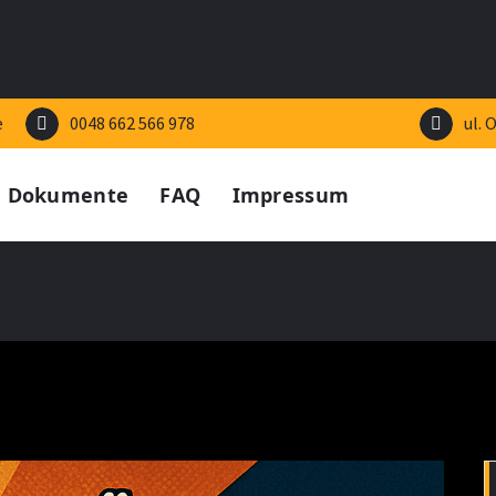
e
0048 662 566 978
ul. 
Dokumente
FAQ
Impressum